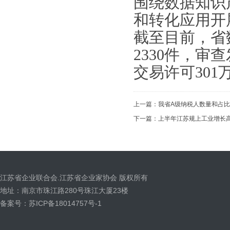
围绕数据知识
和转化应用开
截至目前，省
2330件，审
交易许可301
上一篇：
我省A级纳税人数量和占比
下一篇：
上半年江苏规上工业增长
江苏省企业联合会.江苏省企业家协会 版权所有
地址：南京市珠江路280号珠江大厦23楼
备案号：苏ICP备18014757号-1