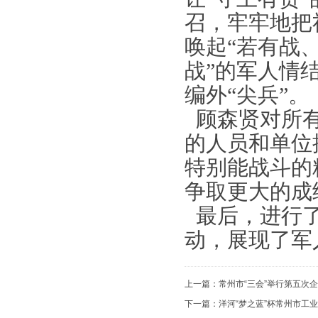
召，牢牢地把
唤起
“
若有战
战
”
的军人情
编外
“
尖兵
”
。
顾森贤对所
的人员和单位
特别能战斗的
争取更大的成
最后，进行
动，展现了军
上一篇：
常州市“三会”举行第五次
下一篇：
洋河“梦之蓝”杯常州市工