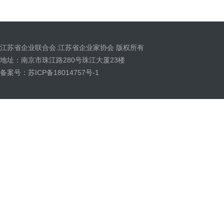
江苏省企业联合会.江苏省企业家协会 版权所有
地址：南京市珠江路280号珠江大厦23楼
备案号：苏ICP备18014757号-1