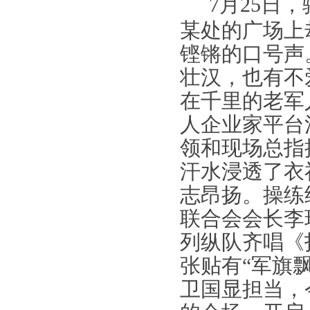
7
月
25
日，
某处的广场上
铿锵的口号声
壮汉，也有不
在千里的老军
人企业家平台
领和现场总指
汗水浸透了衣
志昂扬。操练
联合会会长李
列纵队齐唱《
张贴有
“
军旗
卫国显担当，