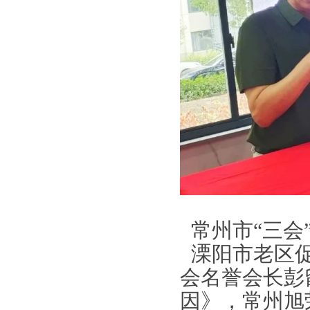
常州市
“
三会
溧阳市老区
会名誉会长彭
因》，常州旭