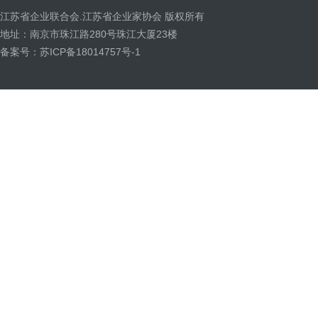
江苏省企业联合会.江苏省企业家协会 版权所有
地址：南京市珠江路280号珠江大厦23楼
备案号：苏ICP备18014757号-1