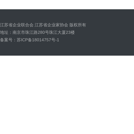
江苏省企业联合会.江苏省企业家协会 版权所有
地址：南京市珠江路280号珠江大厦23楼
备案号：苏ICP备18014757号-1