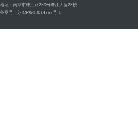
地址：南京市珠江路280号珠江大厦23楼
备案号：苏ICP备18014757号-1