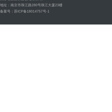
地址：南京市珠江路280号珠江大厦23楼
备案号：苏ICP备18014757号-1