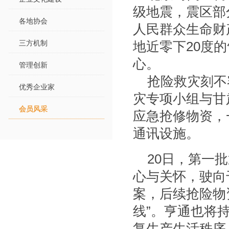
级地震，震区部
各地协会
人民群众生命财
三方机制
地近零下
20
度的
心。
管理创新
抢险救灾刻不
优秀企业家
灾专项小组与甘
会员风采
应急抢修物资，
通讯设施。
20
日，第一批
心与关怀，驶向
案，后续抢险物
线”。亨通也将
复生产生活秩序