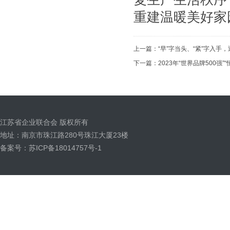
重建温暖美好家
上一篇：
“早”字当头、“紧”字入
下一篇：
2023年“世界品牌500强”
江苏省企业联合会 版权所有
地址：南京市珠江路280号珠江大厦23楼
备案号：苏ICP备18014757号-1