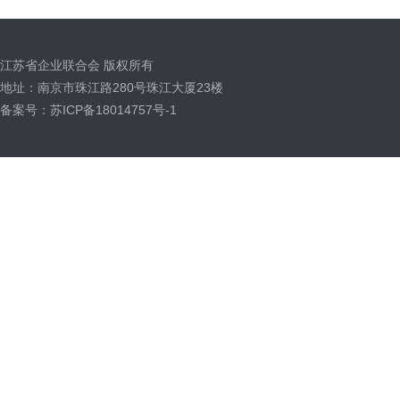
江苏省企业联合会 版权所有
地址：南京市珠江路280号珠江大厦23楼
备案号：苏ICP备18014757号-1