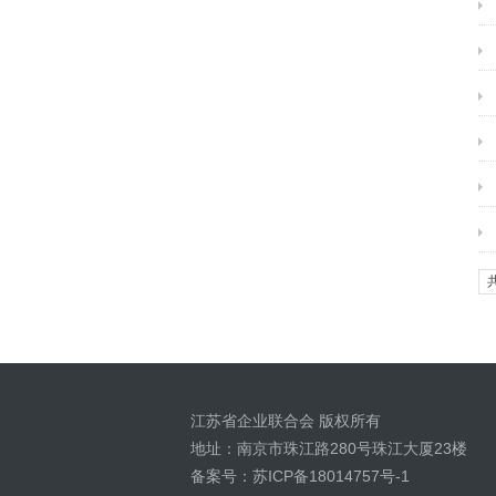
江苏省企业联合会 版权所有
地址：南京市珠江路280号珠江大厦23楼
备案号：苏ICP备18014757号-1