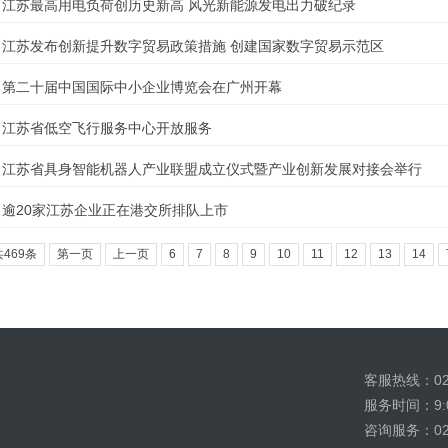
江苏最高用电负荷创历史新高 风光新能源发电出力破纪录
江苏发布创新提升数字贸易政策措施 创建国家数字贸易示范区
第二十届中国国际中小企业博览会在广州开幕
江苏省低空飞行服务中心开放服务
江苏省具身智能机器人产业联盟成立仪式暨产业创新发展对接会举行
逾20家江苏企业正在港交所排队上市
共469条
第一页
上一页
6
7
8
9
10
11
12
13
14
客服热线：025
服务时间：9:00
咨询服务：025